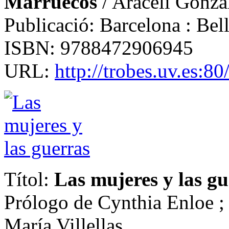
Marruecos
/ Araceli Gonzá
Publicació: Barcelona : Bel
ISBN: 9788472906945
URL:
http://trobes.uv.es:
Títol:
Las mujeres y las gu
Prólogo de Cynthia Enloe ; 
María Villellas