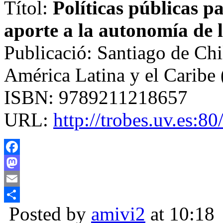
Títol:
Políticas públicas p
aporte a la autonomía de 
Publicació: Santiago de Ch
América Latina y el Carib
ISBN: 9789211218657
URL:
http://trobes.uv.es:
Facebook
Mastodon
Email
Posted by
amivi2
at 10:18
Compartir