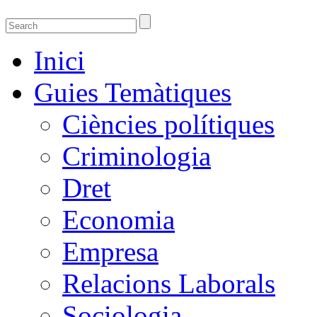
Guies temàtiques de la Biblioteca de Ciènci
Guies temàtiques de Ciencies Socials, Jurídiques i econòmiques
Inici
Guies Temàtiques
Ciències polítiques
Criminologia
Dret
Economia
Empresa
Relacions Laborals
Sociologia