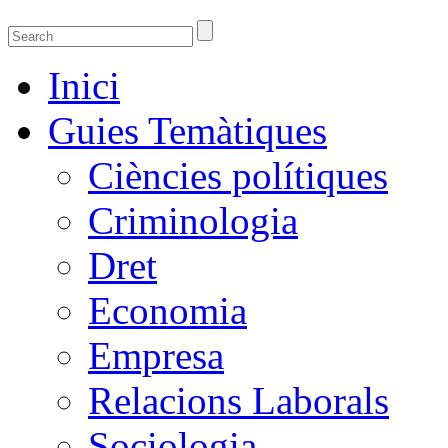
Guies temàtiques de la Biblioteca de Ciènci
Guies temàtiques de Ciencies Socials, Jurídiques i econòmiques
Inici
Guies Temàtiques
Ciències polítiques
Criminologia
Dret
Economia
Empresa
Relacions Laborals
Sociologia