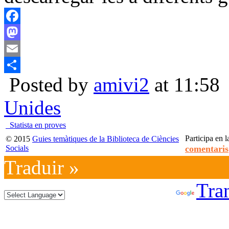
Facebook
Mastodon
Email
Posted by
amivi2
at 11:58
Compartir
Unides
Statista en proves
Participa en l
© 2015
Guies temàtiques de la Biblioteca de Ciències
Socials
comentaris
Traduir »
Powered by
Tran