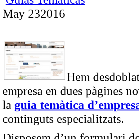
May
23
2016
Hem desdoblat 
empresa en dues pàgines n
la
guia temàtica d’empres
continguts especialitzats.
Disposem d’un formulari de