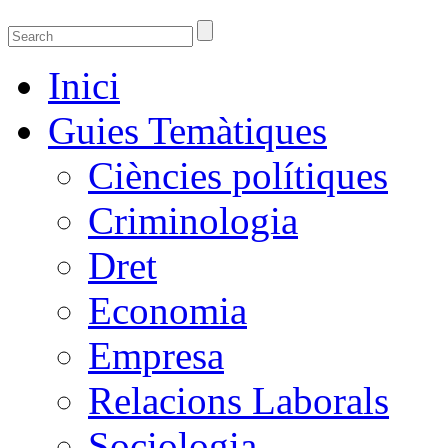
Guies temàtiques de la Biblioteca de Ciènci
Guies temàtiques de Ciencies Socials, Jurídiques i econòmiques
Inici
Guies Temàtiques
Ciències polítiques
Criminologia
Dret
Economia
Empresa
Relacions Laborals
Sociologia