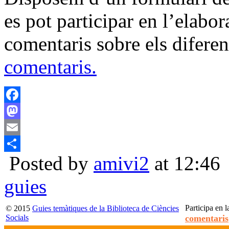
es pot participar en l’elabor
comentaris sobre els diferen
comentaris.
Facebook
Mastodon
Email
Posted by
amivi2
at 12:46
Compartir
guies
Participa en l
© 2015
Guies temàtiques de la Biblioteca de Ciències
Socials
comentaris