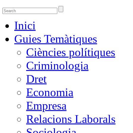
Guies temàtiques de la Biblioteca de Ciènci
Guies temàtiques de Ciencies Socials, Jurídiques i econòmiques
Inici
Guies Temàtiques
Ciències polítiques
Criminologia
Dret
Economia
Empresa
Relacions Laborals
Sociologia