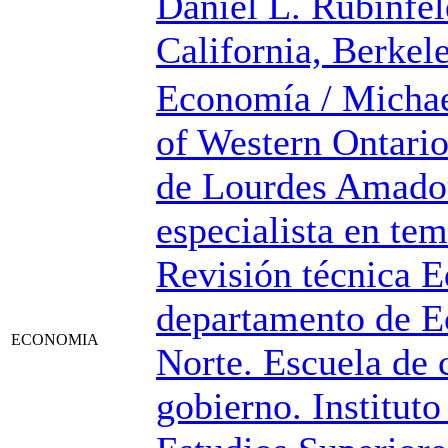
Daniel L. Rubinfel
California, Berkel
Economía / Michae
of Western Ontario
de Lourdes Amador
especialista en te
Revisión técnica 
departamento de 
ECONOMIA
Norte. Escuela de c
gobierno. Institut