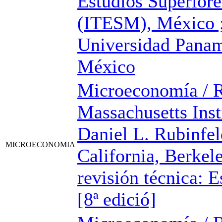
Estudios Superior
(ITESM), México ;
Universidad Panam
México
Microeconomía / R
Massachusetts Inst
Daniel L. Rubinfel
MICROECONOMIA
California, Berkele
revisión técnica: 
[8ª edició]