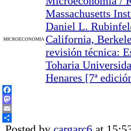
Microeconomía / R
Massachusetts Inst
Daniel L. Rubinfel
California, Berkele
MICROECONOMIA
revisión técnica: E
Toharia Universida
Henares [7ª edició
Facebook
Mastodon
Email
Posted by
cargarc6
at 15:5
Compartir