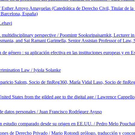
 Esther Arroyo Amayuelas (Catedrática de Derecho Civil, Titular de l
 Barcelona, España)
 Lehavi
 A multidisciplinary perspective / Poomintr Sooksripaisarnkit, Lecturer 
asmania, and Sai Ramani Garimella, Senior Assistan Professor of Law, 
de género : su aplicación efectiva en las instituciones europeas y en 
scrimination Law / Iyiola Solanke
r Aparicio Salom, Socio de finReg360, María Vidal Laso, Socio de finR
nited States from the gilded age to the digital age / Lawrence Cappello
 de datos personales / Juan Francisco Rodríguez Ayuso
 : un estudio comparado desde su origen en EE.UU. / Pedro Melo Poucha
ituciones de Derecho Privado / Mario Rotondi prólogo, traducción y conc