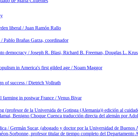
idado de María Cifuentes
hy
 orden liberal / Juan Ramón Rallo
/ Pablo Brañas Garza, coordinador
 into democracy / Joseph R. Blasi, Richard B. Freeman, Douglas L. Krus
populism in America's first gilded age / Noam Maggor
n of success / Dietrich Vollrath
ial farming in postwar France / Venus Bivar
ring (profesor de la Universida de Gotinga (Alemania)) edición al cuida
amai, Benigno Choque Cuenca traducción directa del alemán por Ado
rídica / Germán Sucar, (abogado y doctor por la Universidad de Buenos A
nthéon-Sorbonne, profesor titular de tiempo completo del Departament