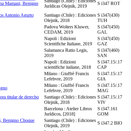
Santiago (Chile) : Ediciones
jana Mamani, Benigno
S i347 ROT
Jurídicas Olejnik, 2019
los Antonio Agurto
Santiago (Chile) : Ediciones
S i347(430)
Olejnik, 2018
TUH
Padova Wolters Kluwer,
S i347(450)
CEDAM, 2019
GAL
Napoli : Edizioni
S i347(450)
Scientifiche Italiane, 2019
GAZ
Salamanca Ratio Legis,
S i347(460)
2019
SAN
Napoli : Edizioni
S i347.15/.17
scientifiche italiane, 2018
CAP
Milano : Giuffrè Francis
S i347.15/.17
Lefebvre, 2019
GIA
Milano : Giuffré Francis
S i347.15/.17
Magno
Lefebvre, 2019
MAG
ra titular de derecho
Santiago (Chile) : Ediciones
S i347.15/.17
Olejnik, 2018
VIV
Barcelona : Atelier Libros
S i347.161
Jurídicos, [2018]
GOM
ni, Benigno Choque
Santiago (Chile) : Ediciones
S i347.2 BIO
Olejnik, 2019