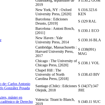
Gutemberg, septiembre de
S i130.2 GOM
2019
New York, NY : Oxford
S i316.323.6
University Press, [2020]
KEN
Barcelona : Ediciones
S i329 RAL
Deusto, [2019]
Barcelona : Antoni Bosch,
S i330.1 ECO
[2011]
New Haven : Yale
e
S i330.16 BLA
University Press, 2014
Cambridge, Massachusetts :
S i338(091)
Harvard University Press,
MAG
2017
Chicago : The University of
S i338.1 VOL
Chicago Press, [2020]
Chapel Hill : The
University of North
S i338.43 BIV
Carolina Press, [2018]
do de: Carlos Antonio
Santiago (Chile) : Ediciones
S i34(37):347
lfo González Posada
Olejnik, 2018
JHE
ires, máster en
Valencia: Tirant lo Blanch,
o Académico de Derecho
S i340.11 SUC
2019