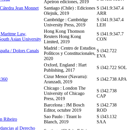
Ápeiron ediciones, 2019
a Cátedra Jean Monnet
Santiago (Chile) : Ediciones
S i341.9:347.4
Olejnik, 2019
ARR
Cambridge : Cambridge
S i341.9:347.4
University Press, 2019
LEH
Hong Kong Thomson
in Maritme Law,
S i341.9:347.7
Reuters Hong Kong
South Asian University
CON
Limited, 2019
Madrid : Centro de Estudios
España / Dolors Canals
S i342.722
Políticos y Constitucionales,
EVA
2020
Oxford, England : Hart
S i342.722 SOL
Publishing, 2017
Cizur Menor (Navarra):
eg360
S i342.738 APA
Aranzadi, 2019
Chicago : London The
S i342.738
University of Chicago
CAP
Press, 2019
Barcelona : JM Bosch
S i342.738
Editor, octubre 2019
ROD
Sao Paulo : Tirant lo
S i343.132
in Ribeiro
Blanch, 2019
SAA
ordancias al Derecho