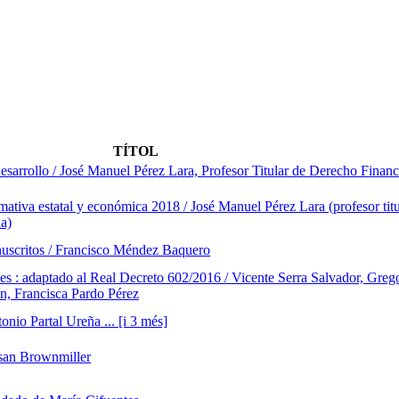
TÍTOL
esarrollo / José Manuel Pérez Lara, Profesor Titular de Derecho Financi
ativa estatal y económica 2018 / José Manuel Pérez Lara (profesor tit
da)
nuscritos / Francisco Méndez Baquero
es : adaptado al Real Decreto 602/2016 / Vicente Serra Salvador, Grego
n, Francisca Pardo Pérez
onio Partal Ureña ... [i 3 més]
usan Brownmiller