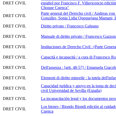
DRET CIVIL
español por Francisco F. Villavicencio edic
Choque Cuenca"
Parte general del Derecho civil / Andreas von
DRET CIVIL
Gonzáles, Sonia Lidia Quequejana Mamani,
DRET CIVIL
Diritto privato / Francesco Galgano
DRET CIVIL
Manuale di diritto privato / Francesco Gazzon
DRET CIVIL
Instituciones de Derecho Civil : (Parte Genera
DRET CIVIL
Capacità e incapacità / a cura di Francesco Ro
DRET CIVIL
Dell'assenza : [artt. 48-57] / Emanuela Giaco
DRET CIVIL
Elementi di diritto minorile : la tutela dell'in
Capacidad jurídica y apoyo en la toma de deci
DRET CIVIL
civil Universidad de Sevilla (España)
DRET CIVIL
La incapacitación legal y los documentos pro
Los bienes / Biondo Biondi edición al cuid
DRET CIVIL
Cuenca