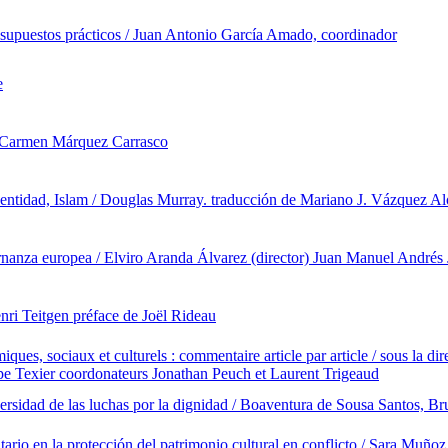
y supuestos prácticos / Juan Antonio García Amado, coordinador
e
 / Carmen Márquez Carrasco
dentidad, Islam / Douglas Murray. traducción de Mariano J. Vázquez A
rnanza europea / Elviro Aranda Álvarez (director) Juan Manuel Andrés 
enri Teitgen préface de Joël Rideau
miques, sociaux et culturels : commentaire article par article / sous la 
ppe Texier coordonateurs Jonathan Peuch et Laurent Trigeaud
versidad de las luchas por la dignidad / Boaventura de Sousa Santos, Br
ario en la protección del patrimonio cultural en conflicto / Sara Muño