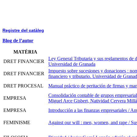
Registre del catàleg
Blog de l’autor
MATÈRIA
Ley General Tributaria y sus reglamentos de d
DRET FINANCIER
Universidad de Granada
Impuesto sobre sucesiones y donaciones : norm
DRET FINANCIER
financiero y tributario. Universidad de Grana
DRET PROCESAL
Manual práctico de peritación de firmas y ma
Consolidación contable de grupos empresarial
EMPRESA
Miguel Arce Gisbert, Natividad Cervera Millá
EMPRESA
Introducción a las finanzas empresariales / Ant
FEMINISME
Against our will : men, women, and rape / S