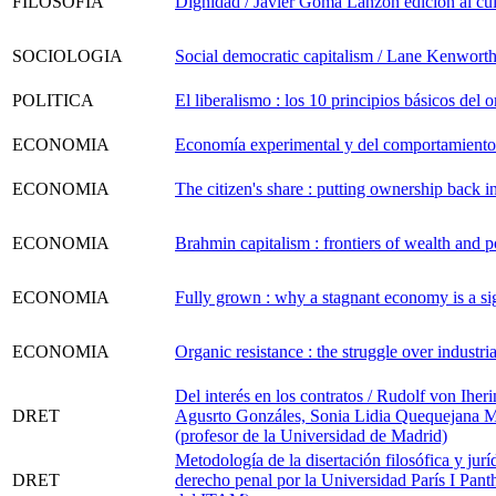
FILOSOFIA
Dignidad / Javier Gomá Lanzón edición al cu
SOCIOLOGIA
Social democratic capitalism / Lane Kenwort
POLITICA
El liberalismo : los 10 principios básicos del
ECONOMIA
Economía experimental y del comportamiento 
ECONOMIA
The citizen's share : putting ownership back
ECONOMIA
Brahmin capitalism : frontiers of wealth and 
ECONOMIA
Fully grown : why a stagnant economy is a sig
ECONOMIA
Organic resistance : the struggle over industr
Del interés en los contratos / Rudolf von Ihe
DRET
Agusrto Gonzáles, Sonia Lidia Quequejana M
(profesor de la Universidad de Madrid)
Metodología de la disertación filosófica y ju
DRET
derecho penal por la Universidad París I Pa