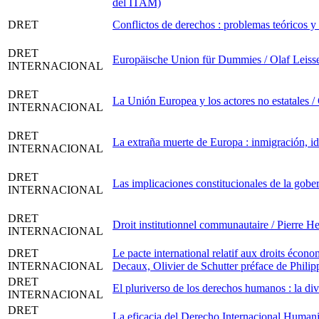
del ITAM)
DRET
Conflictos de derechos : problemas teóricos 
DRET
Europäische Union für Dummies / Olaf Leiss
INTERNACIONAL
DRET
La Unión Europea y los actores no estatales
INTERNACIONAL
DRET
La extraña muerte de Europa : inmigración, i
INTERNACIONAL
DRET
Las implicaciones constitucionales de la gobe
INTERNACIONAL
DRET
Droit institutionnel communautaire / Pierre H
INTERNACIONAL
DRET
Le pacte international relatif aux droits écono
INTERNACIONAL
Decaux, Olivier de Schutter préface de Phili
DRET
El pluriverso de los derechos humanos : la di
INTERNACIONAL
DRET
La eficacia del Derecho Internacional Humanit