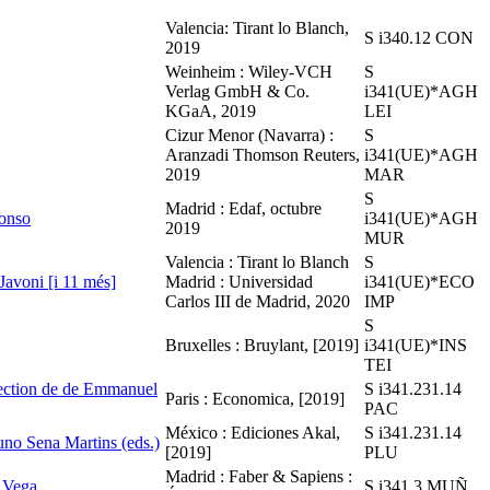
Valencia: Tirant lo Blanch,
S i340.12 CON
2019
Weinheim : Wiley-VCH
S
Verlag GmbH & Co.
i341(UE)*AGH
KGaA, 2019
LEI
Cizur Menor (Navarra) :
S
Aranzadi Thomson Reuters,
i341(UE)*AGH
2019
MAR
S
Madrid : Edaf, octubre
lonso
i341(UE)*AGH
2019
MUR
Valencia : Tirant lo Blanch
S
Javoni [i 11 més]
Madrid : Universidad
i341(UE)*ECO
Carlos III de Madrid, 2020
IMP
S
Bruxelles : Bruylant, [2019]
i341(UE)*INS
TEI
direction de de Emmanuel
S i341.231.14
Paris : Economica, [2019]
PAC
México : Ediciones Akal,
S i341.231.14
uno Sena Martins (eds.)
[2019]
PLU
Madrid : Faber & Sapiens :
z Vega
S i341.3 MUÑ