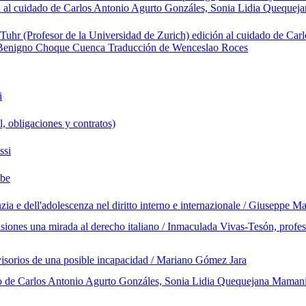
ión al cuidado de Carlos Antonio Agurto Gonzáles, Sonia Lidia Queque
 Tuhr (Profesor de la Universidad de Zurich) edición al cuidado de Car
 Benigno Choque Cuenca Traducción de Wenceslao Roces
i
l, obligaciones y contratos)
ssi
bbe
fanzia e dell'adolescenza nel diritto interno e internazionale / Giuseppe 
siones una mirada al derecho italiano / Inmaculada Vivas-Tesón, profeso
visorios de una posible incapacidad / Mariano Gómez Jara
ado de Carlos Antonio Agurto Gonzáles, Sonia Lidia Quequejana Mama