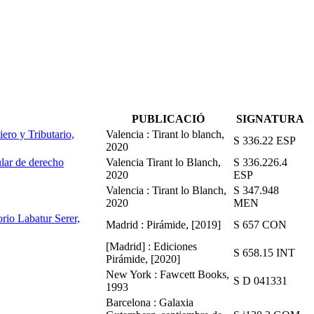
PUBLICACIÓ
SIGNATURA
ero y Tributario,
Valencia : Tirant lo blanch,
S 336.22 ESP
2020
ular de derecho
Valencia Tirant lo Blanch,
S 336.226.4
2020
ESP
Valencia : Tirant lo Blanch,
S 347.948
2020
MEN
rio Labatur Serer,
Madrid : Pirámide, [2019]
S 657 CON
[Madrid] : Ediciones
S 658.15 INT
Pirámide, [2020]
New York : Fawcett Books,
S D 041331
1993
Barcelona : Galaxia