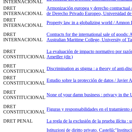
INTERNACIONAL
DRET
Armonización europea y derecho contractual /
INTERNACIONAL
de Derecho Privado Europeo, Universidad de
DRET
Property law in a globalizing world / Amnon
INTERNACIONAL
DRET
Contracts for the international sale of goods:
INTERNACIONAL
Australian Maritime College, University of T
DRET
La evaluación de impacto normativo por razón 
CONSTITUCIONAL
Ametller (dir.)
DRET
Discrimination as stigma : a theory of anti-di
CONSTITUCIONAL
DRET
Estudio sobre la protección de datos / Javie
CONSTITUCIONAL
DRET
None of your damn business : privacy in the U
CONSTITUCIONAL
DRET
Figuras y responsabilidades en el tratamiento
CONSTITUCIONAL
DRET PENAL
La regla de la exclusión de la prueba ilícita
Istituzioni de diritto privato. Castellà;"Inst