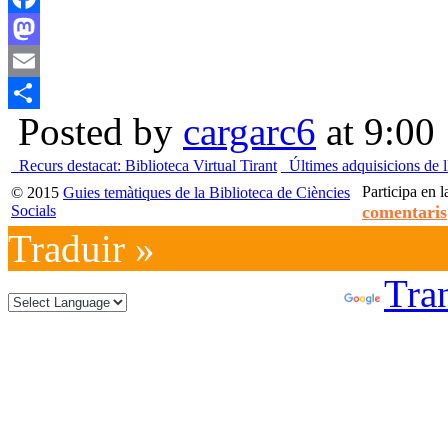
Facebook
Mastodon
Email
Posted by
cargarc6
at 9:00
Compartir
Recurs destacat: Biblioteca Virtual Tirant
Últimes adquisicions de ll
Participa en l
© 2015
Guies temàtiques de la Biblioteca de Ciències
Socials
comentaris
Traduir »
Powered by
Tran