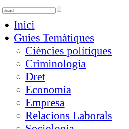
Guies temàtiques de la Biblioteca de Ciènci
Guies temàtiques de Ciencies Socials, Jurídiques i econòmiques
Inici
Guies Temàtiques
Ciències polítiques
Criminologia
Dret
Economia
Empresa
Relacions Laborals
Sociologia