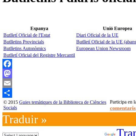
Espanya
Unió Europea
Butlletí Oficial de l'Estat
Diari Oficial de la UE
Butlletins Provincials
Butlletí Oficial de la UE (aban
Butlletins Autonòmics
European Union Newsroom
Butlletí Oficial del Registre Mercantil
Facebook
Mastodon
Email
Participa en l
© 2015
Guies temàtiques de la Biblioteca de Ciències
Compartir
Socials
comentaris
Traduir »
Powered by
Tran