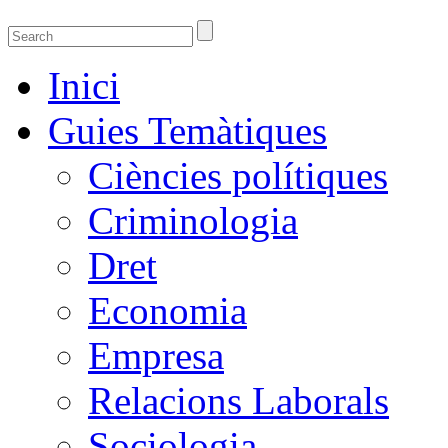
Guies temàtiques de la Biblioteca de Ciènci
Guies temàtiques de Ciencies Socials, Jurídiques i econòmiques
Inici
Guies Temàtiques
Ciències polítiques
Criminologia
Dret
Economia
Empresa
Relacions Laborals
Sociologia