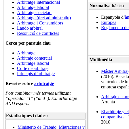
Arbitratge internacional
Normativa bàsica
Arbitratge laboral
Arbitratge societari
Espanyola d’
àm
Arbitratge (dret administratiu)
Europea
Arbitratge i Consumidors
Reglamento de
Laudo arbitral
Resolució de conflictes
Cerca per paraula clau
Arbitratge
Arbitraje comercial
Multimèdia
Arbitratge laboral
Corte de arbitraje
Máster Arbitraj
Principis d’arbitratge
(2016). Basado
vehículos de l
Revistes sobre
arbitratge
empresa españo
Pots combinar més termes utilitzant
Arbitraje en ar
l’operador
“
I
” (“and”). Ex: arbitratge
Arrenta
AND esports
El arbitraje y 
Estadístiques i dades:
comparativo
. I
2010
Ministerio de Trabajo, Migraciones y