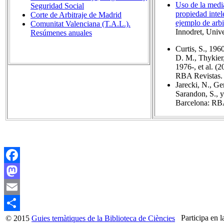
Uso de la media
Seguridad Social
propiedad inte
Corte de Arbitraje de Madrid
ejemplo de arbit
Comunitat Valenciana (T.A.L.).
Innodret, Unive
Resúmenes anuales
Curtis, S., 19
D. M., Thykier,
1976-, et al. (
RBA Revistas.
Jarecki, N., Ge
Sarandon, S., y
Barcelona: RBA
Facebook
Mastodon
Email
Participa en l
© 2015
Guies temàtiques de la Biblioteca de Ciències
Compartir