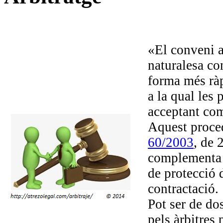
«El conveni a
naturalesa co
forma més ràp
a la qual les 
acceptant com
Aquest proced
60/2003
, de 
complementa a
de protecció 
contractació.
Pot ser de dos
pels àrbitres 