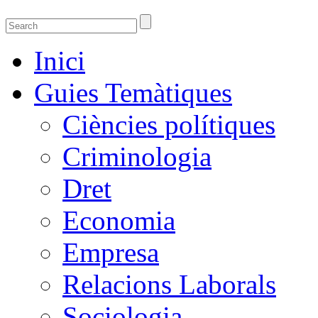
Guies temàtiques de la Biblioteca de Ciènci
Guies temàtiques de Ciencies Socials, Jurídiques i econòmiques
Inici
Guies Temàtiques
Ciències polítiques
Criminologia
Dret
Economia
Empresa
Relacions Laborals
Sociologia