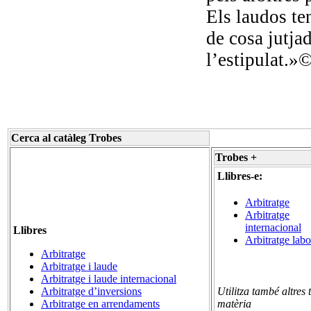
Els laudos te
de cosa jutja
l’estipulat.»
Cerca al catàleg Trobes
Trobes +
Llibres-e:
Arbitratge
Arbitratge
internacional
Llibres
Arbitratge labo
Arbitratge
Arbitratge i laude
Arbitratge i laude internacional
Arbitratge d’inversions
Utilitza també
altres
Arbitratge en arrendaments
matèria