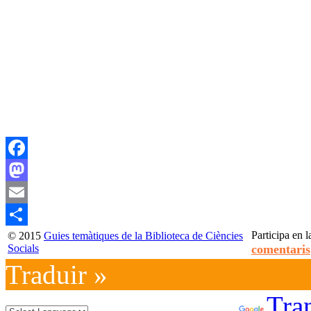
Facebook
Mastodon
Email
Participa en l
© 2015
Guies temàtiques de la Biblioteca de Ciències
Compartir
Socials
comentaris
Traduir »
Powered by
Tran