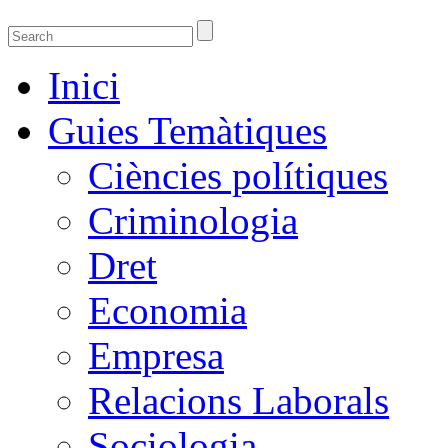
Guies temàtiques de la Biblioteca de Ciènci
Guies temàtiques de Ciencies Socials, Jurídiques i econòmiques
Inici
Guies Temàtiques
Ciències polítiques
Criminologia
Dret
Economia
Empresa
Relacions Laborals
Sociologia