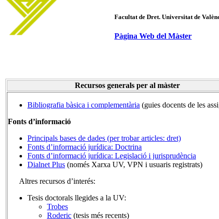
Facultat de Dret. Universitat de Valèn
Pàgina Web del Màster
Recursos generals per al màster
Bibliografia bàsica i complementària
(guies docents de les ass
Fonts d’informació
Principals bases de dades (per trobar articles: dret)
Fonts d’informació jurídica: Doctrina
Fonts d’informació jurídica: Legislació i jurisprudència
Dialnet Plus
(només Xarxa UV, VPN i usuaris registrats)
Altres recursos d’interés:
Tesis doctorals llegides a la UV:
Trobes
Roderic
(tesis més recents)