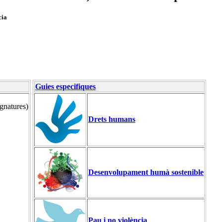
cia
Guies especifiques
ignatures)
Drets humans
Desenvolupament humà sostenible
Pau i no violència