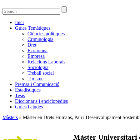
Guies temàtiques de la Biblioteca de Ciènci
Guies temàtiques de Ciencies Socials, Jurídiques i econòmiques
Inici
Guies Temàtiques
Ciències polítiques
Criminologia
Dret
Economia
Empresa
Relacions Laborals
Sociologia
Treball social
Turisme
Premsa i Comunicació
Estadístiques
Tesis
Diccionaris i enciclopèdies
Guies i ajudes
Màsters
» Màster en Drets Humans, Pau i Desenvolupament Sostenib
Màster Universitari