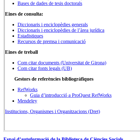
Bases de dades de tesis doctorals
Eines de consulta:
Diccionaris i enciclopèdies generals
Diccionaris i enciclopèdies de l’àrea jurídica
Estadistiques
Recursos de premsa i comunicació
Eines de treball
Com citar documents (Universitat de Girona)
Com citar fonts legals (UB)
Gestors de referències bibliográfiques
RefWorks
Guia d’introducció a ProQuest RefWorks
Mendeley
Institucions, Organismes i Organitzacions (Dret)
Espai d’autoformació de la Biblioteca de Ciències Socials