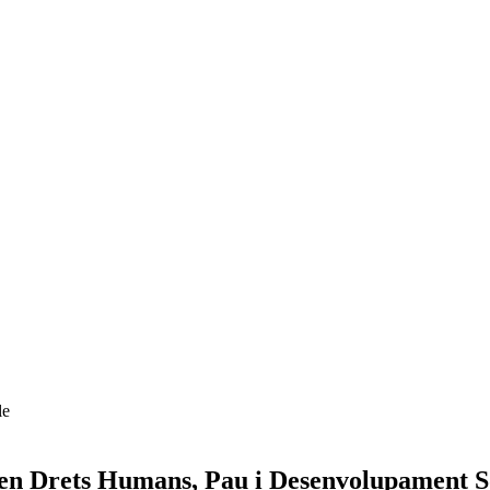
es Socials
le
 en Drets Humans, Pau i Desenvolupament S