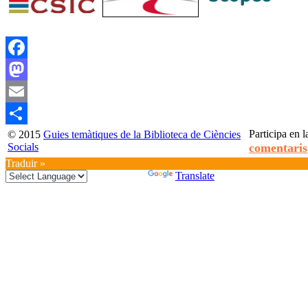
Facebook
Mastodon
Email
Participa en l
© 2015
Guies temàtiques de la Biblioteca de Ciències
Compartir
Socials
comentaris
Traduir »
Powered by
Translate