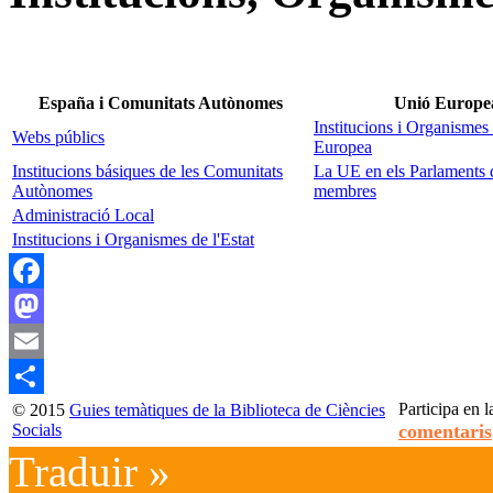
España i Comunitats Autònomes
Unió Europe
Institucions i Organismes
Webs públics
Europea
Institucions básiques de les Comunitats
La UE en els Parlaments d
Autònomes
membres
Administració Local
Institucions i Organismes de l'Estat
Facebook
Mastodon
Email
Participa en l
© 2015
Guies temàtiques de la Biblioteca de Ciències
Compartir
Socials
comentaris
Traduir »