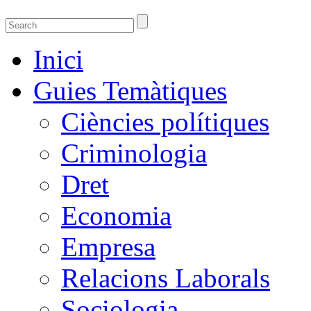
Guies temàtiques de la Biblioteca de Ciènci
Guies temàtiques de Ciencies Socials, Jurídiques i econòmiques
Inici
Guies Temàtiques
Ciències polítiques
Criminologia
Dret
Economia
Empresa
Relacions Laborals
Sociologia