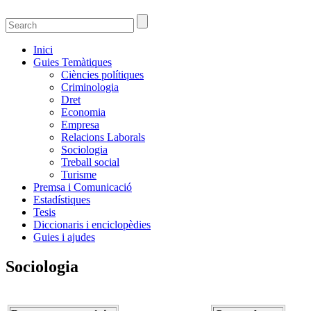
Guies temàtiques de la Biblioteca de Ciènci
Guies temàtiques de Ciencies Socials, Jurídiques i econòmiques
Inici
Guies Temàtiques
Ciències polítiques
Criminologia
Dret
Economia
Empresa
Relacions Laborals
Sociologia
Treball social
Turisme
Premsa i Comunicació
Estadístiques
Tesis
Diccionaris i enciclopèdies
Guies i ajudes
Sociologia