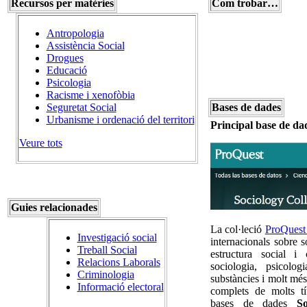
Recursos per matèries
Com trobar…
Antropologia
Assistència Social
Drogues
Educació
Psicologia
Racisme i xenofòbia
Seguretat Social
Bases de dades
Urbanisme i ordenació del territori
Principal base de da
Veure tots
Guies relacionades
La col·leció
ProQuest
Investigació social
internacionals sobre so
Treball Social
estructura social i 
Relacions Laborals
sociologia, psicolo
Criminologia
substàncies i molt més
Informació electoral
complets de molts tí
bases de dades
So