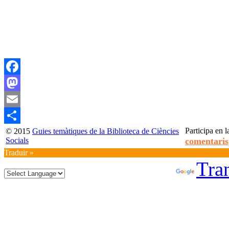
Facebook
Mastodon
Email
Participa en l
© 2015
Guies temàtiques de la Biblioteca de Ciències
Compartir
Socials
comentaris
Traduir »
Powered by
Tran