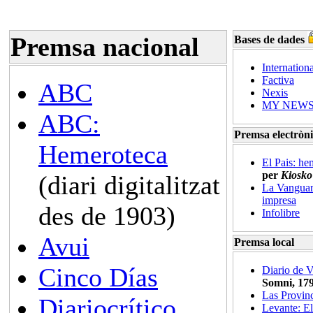
Premsa nacional
Bases de dades
Internation
Factiva
ABC
Nexis
MY NEWS 
ABC:
Premsa electròni
Hemeroteca
El Pais: he
per
Kiosko
(diari digitalitzat
La Vanguard
impresa
des de 1903)
Infolibre
Avui
Premsa local
Cinco Días
Diario de V
Somni, 17
Las Provin
Diariocrítico
Levante: El