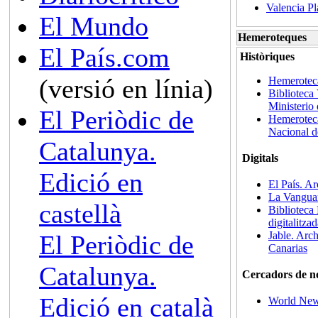
Valencia Pl
El Mundo
Hemeroteques
El País.com
Històriques
(versió en línia)
Hemeroteca
Biblioteca 
Ministerio
El Periòdic de
Hemeroteca
Nacional d
Catalunya.
Digitals
Edició en
El País. Ar
La Vangua
castellà
Biblioteca
digitalitza
Jable. Arch
El Periòdic de
Canarias
Catalunya.
Cercadors de no
Edició en català
World Ne