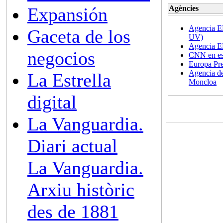
Expansión
Agències
Agencia E
Gaceta de los
UV)
Agencia 
negocios
CNN en es
Europa Pr
Agencia d
La Estrella
Moncloa
digital
La Vanguardia.
Diari actual
La Vanguardia.
Arxiu històric
des de 1881