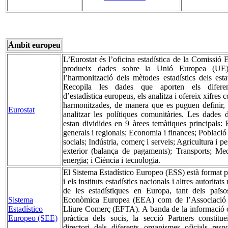
Àmbit europeu
L’Eurostat és l’oficina estadística de la Comissió
produeix dades sobre la Unió Europea (UE
l’harmonització dels mètodes estadístics dels est
Recopila les dades que aporten els diferent
d’estadística europeus, els analitza i ofereix xifres 
harmonitzades, de manera que es puguen definir,
Eurostat
analitzar les polítiques comunitàries. Les dades d
estan dividides en 9 àrees temàtiques principals: 
generals i regionals; Economia i finances; Població
socials; Indústria, comerç i serveis; Agricultura i 
exterior (balança de pagaments); Transports; Me
energia; i Ciència i tecnologia.
El Sistema Estadístico Europeo (ESS) està format p
i els instituts estadístics nacionals i altres autoritat
de les estadístiques en Europa, tant dels païs
Sistema
Econòmica Europea (EEA) com de l’Associació
Estadístico
Lliure Comerç (EFTA). A banda de la informació c
Europeo (SEE)
pràctica dels socis, la secció Partners constitue
directori dels diferents organismes oficials resp