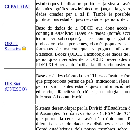
estadístiques i indicadors periòdics, ja siga a trav
CEPALSTAT
de taules i gràfics pre-definits o mitjançant la gesti
dades creades per a tal fi. També és possible
publicacions estadístiques de caràcter periòdic de
Base de dades de la OECD que dóna accés a 
contingut estadístic: Bases de dades (només acce
tenim per subscripció), i els continguts gratu
OECD
(indicadors claus per temes, els més populars i el
Statistics
formatats de manera que es puguen utilitzar 
Statistical Books (OECD Factbook): les dades de l
periòdiques i seriades de la OECD presentades
PDF i XLS per tal de facilitar la utilització posterio
Base de dades elaborada per l’Unesco Institute for 
que proporciona perfils de país, indicadors i sèries
UIS.Stat
per construir taules estadístiques i informació r
(UNESCO)
educació, alfabetització, ciència, tecnologia i inn
informació i comunicació.
Sistema desenvolupat per la Divisió d’Estadística
d’Assumptes Econòmics i Socials (DESA) de l’O
que permet la cerca, a través d’un únic punt d’
diferents bases de dades estadístiques de les 
Conté estadístiques dels països membres sobre 