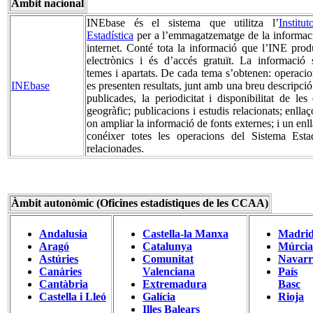
Àmbit nacional
INEbase és el sistema que utilitza l’
Instit
Estadística
per a l’emmagatzematge de la informaci
internet. Conté tota la informació que l’INE prod
electrònics i és d’accés gratuït. La informació s
temes i apartats. De cada tema s’obtenen: operacio
INEbase
es presenten resultats, junt amb una breu descripció
publicades, la periodicitat i disponibilitat de les
geogràfic; publicacions i estudis relacionats; enlla
on ampliar la informació de fonts externes; i un enl
conéixer totes les operacions del Sistema Esta
relacionades.
Àmbit autonòmic (Oficines estadístiques de les CCAA)
Andalusia
Castella-la Manxa
Madri
Aragó
Catalunya
Múrcia
Astúries
Comunitat
Navarr
Canàries
Valenciana
País
Cantàbria
Extremadura
Basc
Castella i Lleó
Galícia
Rioja
Illes Balears