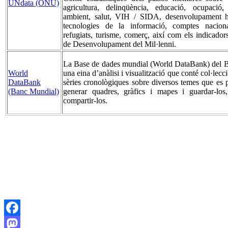
UNdata (ONU)
agricultura, delinqüència, educació, ocupació
ambient, salut, VIH / SIDA, desenvolupament h
tecnologies de la informació, comptes naciona
refugiats, turisme, comerç, així com els indicador
de Desenvolupament del Mil·lenni.
La Base de dades mundial (World DataBank) del 
World
una eina d’anàlisi i visualització que conté col·lec
DataBank
sèries cronològiques sobre diversos temes que es 
(Banc Mundial)
generar quadres, gràfics i mapes i guardar-los, 
compartir-los.
Facebook