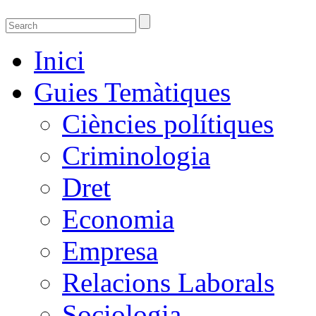
Guies temàtiques de la Biblioteca de Ciènci
Guies temàtiques de Ciencies Socials, Jurídiques i econòmiques
Inici
Guies Temàtiques
Ciències polítiques
Criminologia
Dret
Economia
Empresa
Relacions Laborals
Sociologia