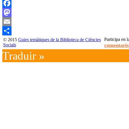
Facebook
Mastodon
Email
Participa en l
© 2015
Guies temàtiques de la Biblioteca de Ciències
Compartir
Socials
comentaris
Traduir »