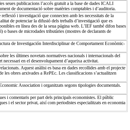
s seues publicacions l’accés gratuït a la base de dades ICALI
trument de documentació sobre matèries comptables i d’auditoria.
 reflexió i investigació que connecten amb les necessitats de la
alitat de potenciar la difusió dels treballs d’investigació que es
isponibles en línea des de la seua página web. L’IEF també difon bases
o bases de microdades tributàries (mostres de declarants de
ctura de Investigación Interdisciplinar de Comportament Econòmic-
bre les últimes novetats normatives nacionals i internacionals del
port necessari en el desenvolupament d’aqueixa activitat.
elacionats. Aquest anàlisi es basa en dades recollides amb el projecte
 de les obres arxivades a RePEc. Les classificacions s’actualitzen
 Economic Association i organitzats segons tipologies documentals.
ques i comentaris per part dels principals economistes. El públic
ues i el sector privat, així com periodistes especialitzats en economia