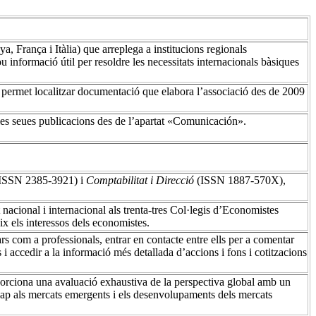
 França i Itàlia) que arreplega a institucions regionals
u informació útil per resoldre les necessitats internacionals bàsiques
permet localitzar documentació que elabora l’associació des de 2009
 les seues publicacions des de l’apartat «Comunicación».
ISSN 2385-3921) i
Comptabilitat i Direcció
(ISSN 1887-570X),
acional i internacional als trenta-tres Col·legis d’Economistes
eix els interessos dels economistes.
rs com a professionals, entrar en contacte entre ells per a comentar
 i accedir a la informació més detallada d’accions i fons i cotitzacions
porciona una avaluació exhaustiva de la perspectiva global amb un
 cap als mercats emergents i els desenvolupaments dels mercats