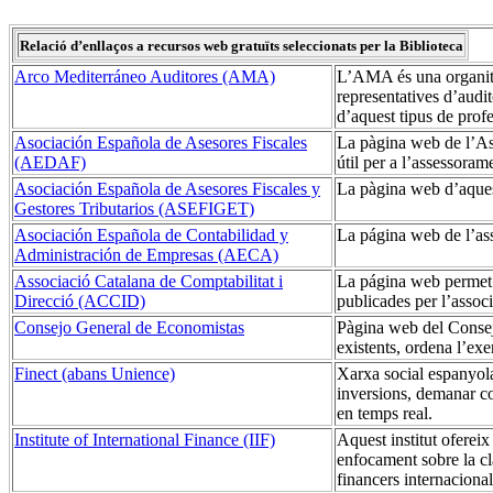
Relació d’enllaços a recursos web gratuïts seleccionats per la Biblioteca
Arco Mediterráneo Auditores (AMA)
L’AMA és una organitza
representatives d’audit
d’aquest tipus de profe
Asociación Española de Asesores Fiscales
La pàgina web de l’As
(AEDAF)
útil per a l’assessorame
Asociación Española de Asesores Fiscales y
La pàgina web d’aquest
Gestores Tributarios (ASEFIGET)
Asociación Española de Contabilidad y
La página web de l’ass
Administración de Empresas (AECA)
Associació Catalana de Comptabilitat i
La página web permet l
Direcció (ACCID)
publicades per l’associ
Consejo General de Economistas
Pàgina web del Consejo
existents, ordena l’exe
Finect (abans Unience)
Xarxa social espanyola
inversions, demanar con
en temps real.
Institute of International Finance (IIF)
Aquest institut oferei
enfocament sobre la cl
financers internacional