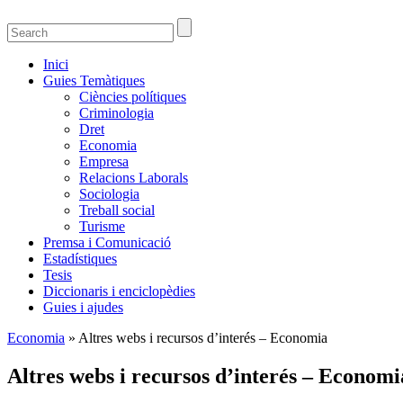
Guies temàtiques de la Biblioteca de Ciènci
Guies temàtiques de Ciencies Socials, Jurídiques i econòmiques
Inici
Guies Temàtiques
Ciències polítiques
Criminologia
Dret
Economia
Empresa
Relacions Laborals
Sociologia
Treball social
Turisme
Premsa i Comunicació
Estadístiques
Tesis
Diccionaris i enciclopèdies
Guies i ajudes
Economia
» Altres webs i recursos d’interés – Economia
Altres webs i recursos d’interés – Economi