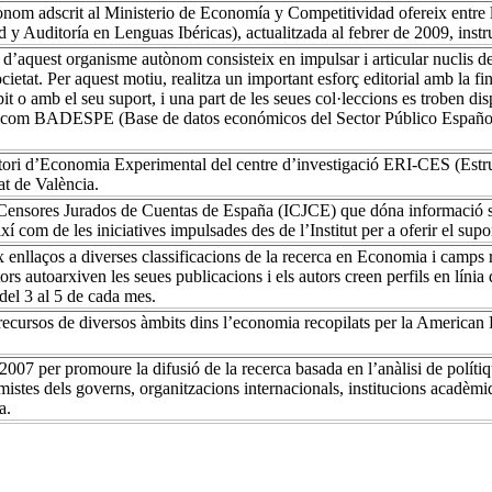
om adscrit al Ministerio de Economía y Competitividad ofereix entre le
d y Auditoría en Lenguas Ibéricas), actualitzada al febrer de 2009, ins
l d’aquest organisme autònom consisteix en impulsar i articular nuclis de
cietat. Per aquest motiu, realitza un important esforç editorial amb la fin
t o amb el seu suport, i una part de les seues col·leccions es troben d
s com BADESPE (Base de datos económicos del Sector Público Español) 
ri d’Economia Experimental del centre d’investigació ERI-CES (Estru
at de València.
e Censores Jurados de Cuentas de España (ICJCE) que dóna informació so
així com de les iniciatives impulsades des de l’Institut per a oferir el su
 enllaços a diverses classificacions de la recerca en Economia i camps r
rs autoarxiven les seues publicacions i els autors creen perfils en línia
del 3 al 5 de cada mes.
recursos de diversos àmbits dins l’economia recopilats per la American
 2007 per promoure la difusió de la recerca basada en l’anàlisi de políti
istes dels governs, organitzacions internacionals, institucions acadèmiq
a.