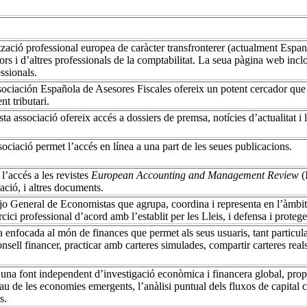
ció professional europea de caràcter transfronterer (actualment Espanya,
ors i d’altres professionals de la comptabilitat. La seua pàgina web inclo
ssionals.
ociación Española de Asesores Fiscales ofereix un potent cercador que 
nt tributari.
a associació ofereix accés a dossiers de premsa, notícies d’actualitat i
ociació permet l’accés en línea a una part de les seues publicacions.
’accés a les revistes
European Accounting and Management Review
(
ació, i altres documents.
 General de Economistas que agrupa, coordina i representa en l’àmbit n
rcici professional d’acord amb l’establit per les Lleis, i defensa i proteg
 enfocada al món de finances que permet als seus usuaris, tant particula
sell financer, practicar amb carteres simulades, compartir carteres reals
x una font independent d’investigació econòmica i financera global, pro
au de les economies emergents, l’anàlisi puntual dels fluxos de capital
s.