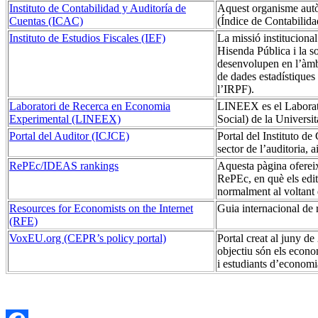
Instituto de Contabilidad y Auditoría de
Aquest organisme autòn
Cuentas (ICAC)
(Índice de Contabilida
Instituto de Estudios Fiscales (IEF)
La missió instituciona
Hisenda Pública i la so
desenvolupen en l’àmbi
de dades estadístique
l’IRPF).
Laboratori de Recerca en Economia
LINEEX es el Laborato
Experimental (LINEEX)
Social) de la Universit
Portal del Auditor (ICJCE)
Portal del Instituto d
sector de l’auditoria, 
RePEc/IDEAS rankings
Aquesta pàgina ofereix
RePEc, en què els edito
normalment al voltant 
Resources for Economists on the Internet
Guia internacional de 
(RFE)
VoxEU.org (CEPR’s policy portal)
Portal creat al juny de
objectiu són els econom
i estudiants d’economi