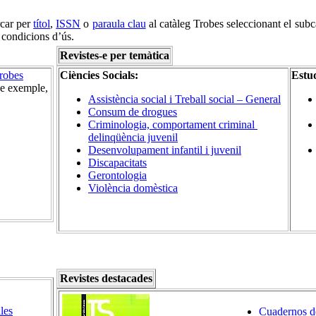
rcar per
títol
,
ISSN
o
paraula clau
al catàleg Trobes seleccionant el subcat
s condicions d’ús.
Revistes-e per temàtica
robes
Ciències Socials:
Estud
de exemple,
Assistència social i Treball social – General
Consum de drogues
Criminologia, comportament criminal
delinqüència juvenil
Desenvolupament infantil i juvenil
Discapacitats
Gerontologia
Violència domèstica
Revistes destacades
les
Cuadernos de