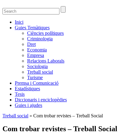
Guies temàtiques de la Biblioteca de Ciènci
Guies temàtiques de Ciencies Socials, Jurídiques i econòmiques
Inici
Guies Temàtiques
Ciències polítiques
Criminologia
Dret
Economia
Empresa
Relacions Laborals
Sociologia
Treball social
Turisme
Premsa i Comunicació
Estadístiques
Tesis
Diccionaris i enciclopèdies
Guies i ajudes
Treball social
» Com trobar revistes – Treball Social
Com trobar revistes – Treball Social