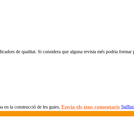
dicadors de qualitat. Si considera que alguna revista més podria formar p
Envia els teus comentaris
Suffus
pa en la construcció de les guies.