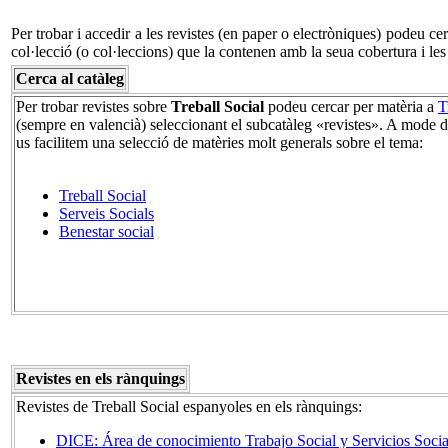
Per trobar i accedir a les revistes (en paper o electròniques) podeu ce
col·lecció (o col·leccions) que la contenen amb la seua cobertura i le
Cerca al catàleg
Per trobar revistes sobre
Treball Social
podeu cercar per matèria a
T
(sempre en valencià) seleccionant el subcatàleg «revistes». A mode 
us facilitem una selecció de matèries molt generals sobre el tema:
Treball Social
Serveis Socials
Benestar social
Revistes en els rànquings
Revistes de Treball Social espanyoles en els rànquings:
DICE: Área de conocimiento Trabajo Social y Servicios Socia