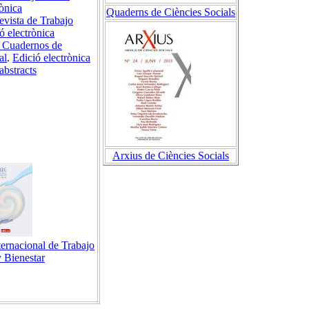
rònica
Quaderns de Ciències Socials
Revista de Trabajo
ó electrònica
. Cuadernos de
al
.
Edició electrònica
abstracts
Arxius de Ciències Socials
ternacional de Trabajo
y Bienestar