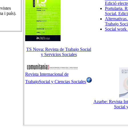
Edició elect
evistes
Portularia. 
a i país).
Social. Edici
Alternativas
Trabajo Soci
Social work 
TS Nova: Revista de Trabajo Social
y Servicios Sociales
Revista Internacional de
TrabajoSocial y Ciencias Sociales
Azarbe: Revista In
Social 