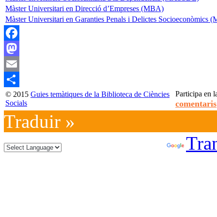
Màster Universitari en Direcció d’Empreses (MBA)
Màster Universitari en Garanties Penals i Delictes Socioeconòmi
Facebook
Mastodon
Email
Participa en l
© 2015
Guies temàtiques de la Biblioteca de Ciències
Compartir
Socials
comentaris
Traduir »
Powered by
Tran