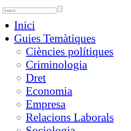
Guies temàtiques de la Biblioteca de Ciènci
Guies temàtiques de Ciencies Socials, Jurídiques i econòmiques
Inici
Guies Temàtiques
Ciències polítiques
Criminologia
Dret
Economia
Empresa
Relacions Laborals
Sociologia