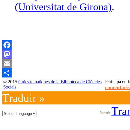
(Universitat de Girona)
.
Facebook
Mastodon
Email
Participa en l
© 2015
Guies temàtiques de la Biblioteca de Ciències
Compartir
Socials
comentaris
Traduir »
Powered by
Tran