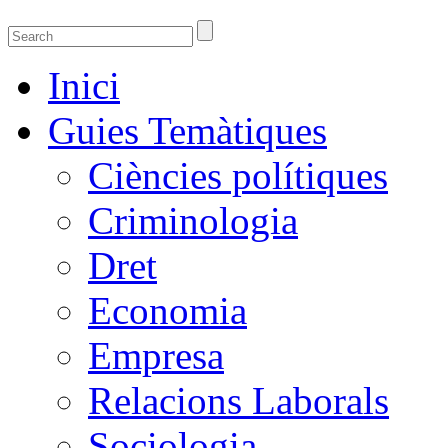
Guies temàtiques de la Biblioteca de Ciènci
Guies temàtiques de Ciencies Socials, Jurídiques i econòmiques
Inici
Guies Temàtiques
Ciències polítiques
Criminologia
Dret
Economia
Empresa
Relacions Laborals
Sociologia